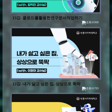
13강. 클로드를활용한연구문서작업하기
908
12강. 내가 살고 싶은 집, 상상으로 뚝딱
705